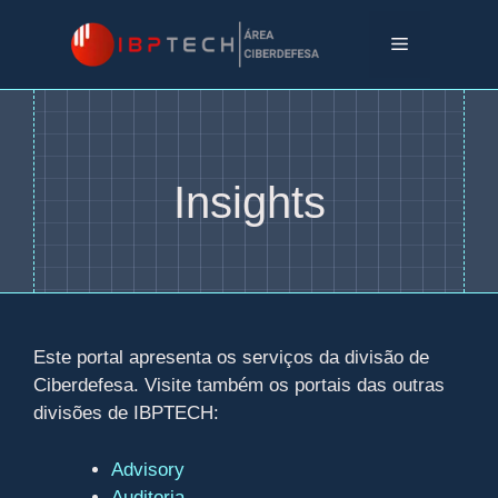
Pular
para
Menu
o
conteúdo
Insights
Este portal apresenta os serviços da divisão de
Ciberdefesa. Visite também os portais das outras
divisões de IBPTECH:
Advisory
Auditoria